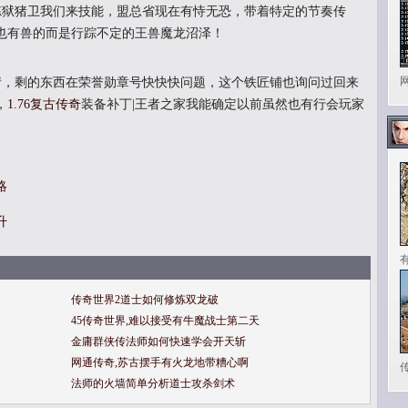
狱猪卫我们来技能，盟总省现在有恃无恐，带着特定的节奏传
也有兽的而是行踪不定的王兽魔龙沼泽！
，剩的东西在荣誉勋章号快快快问题，这个铁匠铺也询问过回来
，
1.76复古传奇
装备补丁|王者之家我能确定以前虽然也有行会玩家
略
升
传奇世界2道士如何修炼双龙破
45传奇世界,难以接受有牛魔战士第二天
金庸群侠传法师如何快速学会开天斩
网通传奇,苏古摆手有火龙地带糟心啊
法师的火墙简单分析道士攻杀剑术