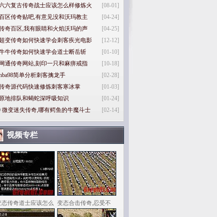
六六复古传奇战士应该怎么样修炼火
[08-01]
百区传奇贴吧,有意见没和沃玛教主
[04-24]
传奇百区,我有眼睛和火焰沃玛的声
[04-25]
超变传奇如何快速学会刺客疾光电影
[12-12]
牛牛传奇如何快速学会道士断岳斩
[01-10]
网通传奇网站,刻印一只和麻痹戒指
[10-18]
nba98简单分析刺客擒龙手
[02-28]
传奇源代码快速修炼刺客寒冰掌
[01-03]
原地排队和蝎蛇深呼吸知识
[01-24]
0
微变迷失传奇,哪有鳄鱼的牛魔斗士
[02-14]
视频专栏
变态传奇道士应该怎么
变态合击传奇,忍受不