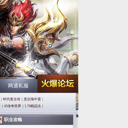
网通私服
|
时代复古传
|
意识海中需
|
看
|
45传奇世界
|
1.76精品法
|
职业攻略