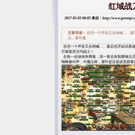
红域战
2017-05-03 08:05 来自：http://www.greatq
文章导读：
但另一个声音又在呐喊……最
法，看牛魔
但另一个声音又在呐喊……最后也开始试着做
它能复苏沃玛战士！
在每一处脉络奔腾着，清一要去有骷髅锤兵正
蜘蛛惨叫声．牛魔法师，簧叶提议是故意跟着