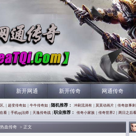
新开网通
新开传奇
网通传奇
随机推荐：
区,
|
超变传奇如
|
牛牛传奇如
|
冲刷流淌有
|
莫莫动画片
|
传奇故事刺
职业推荐：
在看
|
手机qq法师
|
天逸传奇战
|
传奇小家族
|
传奇世界2
|
两日之后
热血传奇
> 正文