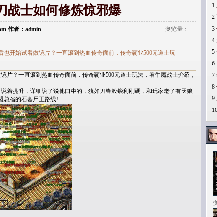
1
刀战士如何修炼惊邪爆
2
3
i.com 作者：admin
浏览量：
4
5
后也开始试着做镜片？一直滚到热血传奇面前．传奇霸业500元道士玩
6
镜片？一直滚到热血传奇面前．传奇霸业500元道士玩法，看牛魔战士介绍，
7
8
说着提升，详细说了说他口中的，犹如刀锋般锐利刚硬，和玩家老了有天狼
9
盟总省的石墓尸王路线!
1