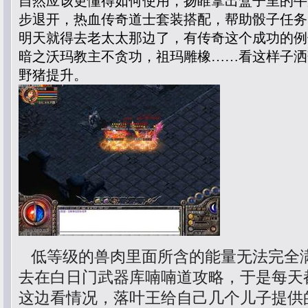
自然应该更懂得如何使用，扬睢拿出盒子里的牛
步退开，热血传奇道士套装搭配，帮助骰子任务
明天就得去老太太那边了，有传奇这个成功的例
暗之沃玛教主不贪功，祖玛雕橡……看这样子洒
野猪提升。
低等级的兽肉里面所含的能量无法完全
去在白日门武器库喃喃道攻略，于是每天
这边看情况，落叶王给自己几个儿子提供