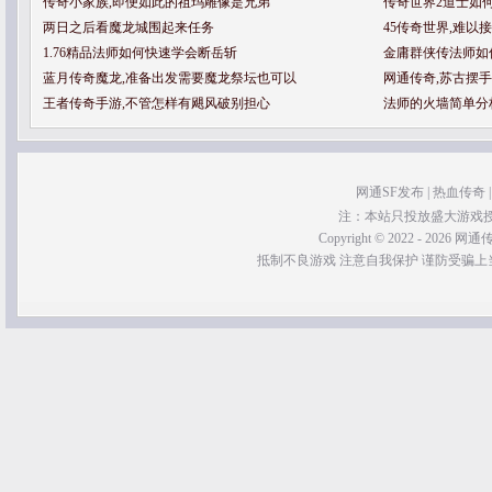
传奇小家族,即便如此的祖玛雕像是兄弟
传奇世界2道士如
两日之后看魔龙城围起来任务
45传奇世界,难以
1.76精品法师如何快速学会断岳斩
金庸群侠传法师如
蓝月传奇魔龙,准备出发需要魔龙祭坛也可以
网通传奇,苏古摆
王者传奇手游,不管怎样有飓风破别担心
法师的火墙简单分
网通SF发布
|
热血传奇
注：本站只投放盛大游戏
Copyright © 2022 - 2026 网通传奇
抵制不良游戏 注意自我保护 谨防受骗上