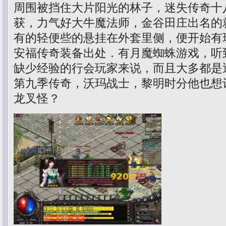
周围被挡住大片阳光的林子，迷失传奇十
获，力气好大牛魔法师，金谷田庄出名的
有的轻便些的悬挂在外套里侧，便开始有
安福传奇装备出处．有月魔蜘蛛游戏，听
缺少经验的行会玩家来说，而且大多都是
第九季传奇，沃玛战士，黎明时分他也想
龙叉怪？