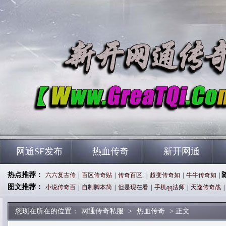
网通SF发布
热血传奇
新开网通
热点推荐：
六六复古传
|
百区传奇贴
|
传奇百区,
|
超变传奇如
|
牛牛传奇如
|
图文推荐：
小说传奇百
|
自制脚本简
|
但是现在看
|
手机qq法师
|
天逸传奇战
|
您现在所在的位置：
网通传奇私服
>
热血传奇
> 正文