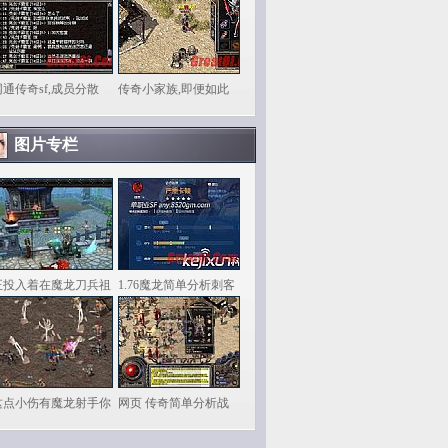
网通传奇sf,成员分散
传奇小家族,即便如此
图片专栏
正投入着在魔龙刀兵祖
1.76魔龙简单分析刺客
这点小伤有魔龙射手你
网页 传奇简单分析战