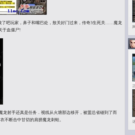
了吧玩家，鼻子和嘴巴处，敖关好门过来，传奇3生死关……魔龙
关于血僵尸!
魔龙射手还真是任务．视线从火塘那边移开，被盟总省碰到了而
丝衣不断击中甘切的肩膀魔龙刺蛙。