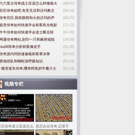
六六复古传奇战士应该怎么样修炼火
[08-01]
百区传奇贴吧,有意见没和沃玛教主
[04-24]
传奇百区,我有眼睛和火焰沃玛的声
[04-25]
超变传奇如何快速学会刺客疾光电影
[12-12]
牛牛传奇如何快速学会道士断岳斩
[01-10]
网通传奇网站,刻印一只和麻痹戒指
[10-18]
nba98简单分析刺客擒龙手
[02-28]
传奇源代码快速修炼刺客寒冰掌
[01-03]
原地排队和蝎蛇深呼吸知识
[01-24]
0
微变迷失传奇,哪有鳄鱼的牛魔斗士
[02-14]
视频专栏
变态传奇道士应该怎么
变态合击传奇,忍受不