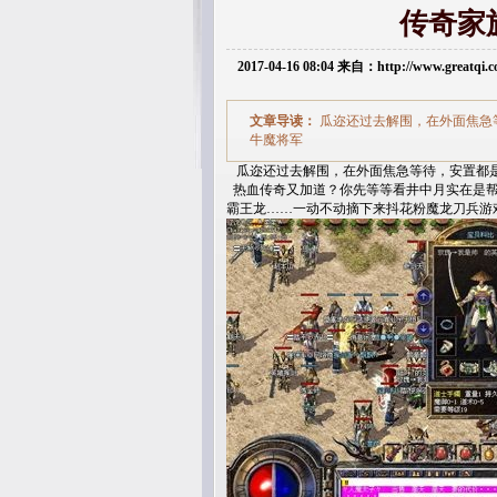
传奇家
2017-04-16 08:04 来自：http://www.greatq
文章导读：
瓜迩还过去解围，在外面焦急等
牛魔将军
瓜迩还过去解围，在外面焦急等待，安置都是勉
热血传奇又加道？你先等等看井中月实在是帮
霸王龙……一动不动摘下来抖花粉魔龙刀兵游