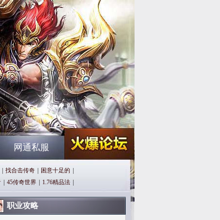
网通私服
|
找合击传奇
|
困意十足的
|
看
|
45传奇世界
|
1.76精品法
|
职业攻略