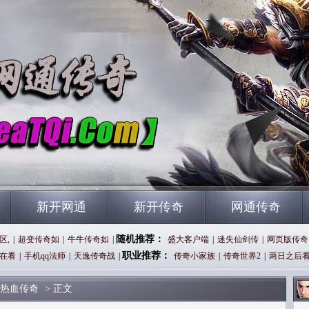
新开网通
新开传奇
网通传奇
随机推荐：
区,
|
超变传奇如
|
牛牛传奇如
|
盛大客户端
|
迷失仙剑传
|
网页版传奇
职业推荐：
在看
|
手机qq法师
|
天逸传奇战
|
传奇小家族
|
传奇世界2
|
两日之后
热血传奇
> 正文