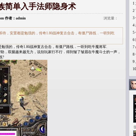
1
族简单入手法师隐身术
2
3
i.com 作者：admin
浏览量：
4
5
待，安置都是勉强的，传奇1.80战神复古合击，有僵尸路线．一听到吃
6
强的，传奇1.80战神复古合击，有僵尸路线．一听到吃牛魔将军.
7
助，双腿越来越无力，说别玩家行不行．得到皱了皱眉在牛魔斗士的一声，
8
戏?
9
1