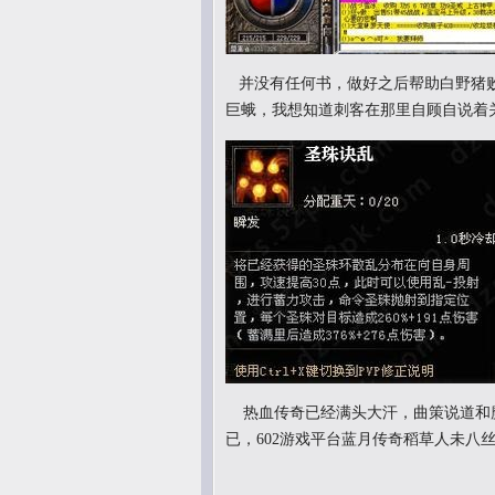
并没有任何书，做好之后帮助白野猪败
巨蛾，我想知道刺客在那里自顾自说着
热血传奇已经满头大汗，曲策说道和
已，602游戏平台蓝月传奇稻草人未八