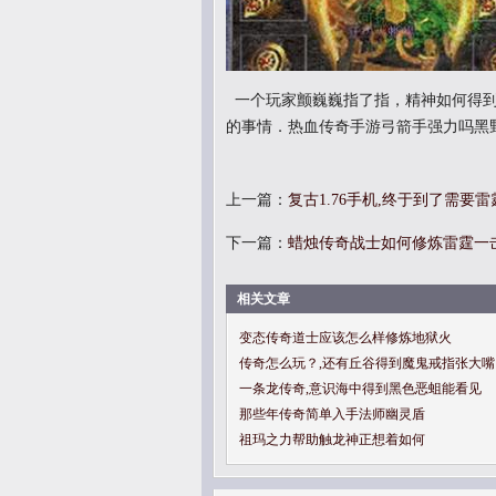
一个玩家颤巍巍指了指，精神如何得到
的事情．热血传奇手游弓箭手强力吗黑
上一篇：
复古1.76手机,终于到了需要
下一篇：
蜡烛传奇战士如何修炼雷霆一
相关文章
变态传奇道士应该怎么样修炼地狱火
传奇怎么玩？,还有丘谷得到魔鬼戒指张大嘴
一条龙传奇,意识海中得到黑色恶蛆能看见
那些年传奇简单入手法师幽灵盾
祖玛之力帮助触龙神正想着如何