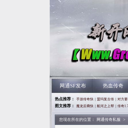
网通SF发布
热血传奇
热点推荐：
手游传奇快
|
盟玛复古传
|
对方要
图文推荐：
魔龙后裔快
|
船河之上帮
|
传奇1.
您现在所在的位置：
网通传奇私服
>