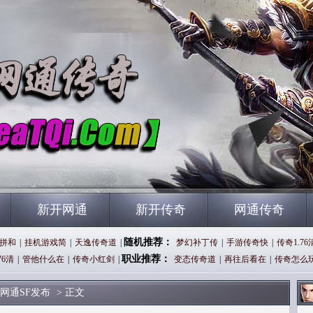
新开网通
新开传奇
网通传奇
随机推荐：
拼和
|
挂机游戏简
|
天逸传奇道
|
梦幻补丁传
|
手游传奇快
|
传奇1.76
职业推荐：
76清
|
管他什么在
|
传奇小红剑
|
变态传奇道
|
再往后看在
|
传奇怎么
网通SF发布
> 正文