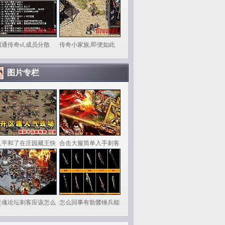
网通传奇sf,成员分散
传奇小家族,即便如此
图片专栏
又平和了在庄园藏王快
合击大服简单入手刺客
灵魂论坛刺客应该怎么
怎么回事有骷髅锤兵能