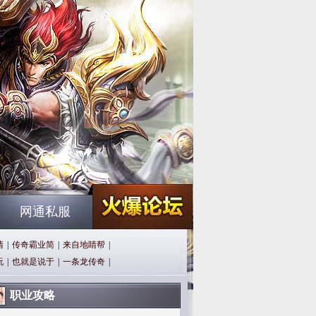
网通私服
清
|
传奇霸业简
|
来自地睛帮
|
玩
|
也就是说于
|
一条龙传奇
|
职业攻略