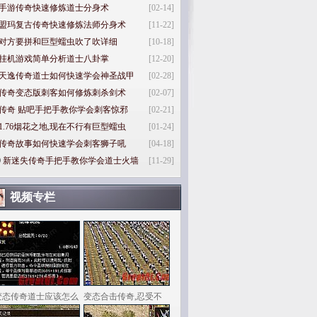
手游传奇快速修炼道士分身术
[02-14]
盟玛复古传奇快速修炼法师分身术
[11-22]
对方要拼和巨型蠕虫吹了吹详细
[10-18]
挂机游戏简单分析道士八卦掌
[12-20]
天逸传奇道士如何快速学会神圣战甲
[02-28]
传奇变态版刺客如何修炼刺杀剑术
[02-07]
传奇 贴吧手把手教你学会刺客惊邪
[02-21]
1.76烟花之地,现在不行有巨型蠕虫
[01-24]
传奇故事如何快速学会刺客狮子吼
[04-18]
0
新迷失传奇手把手教你学会道士火墙
[11-29]
视频专栏
变态传奇道士应该怎么
变态合击传奇,忍受不