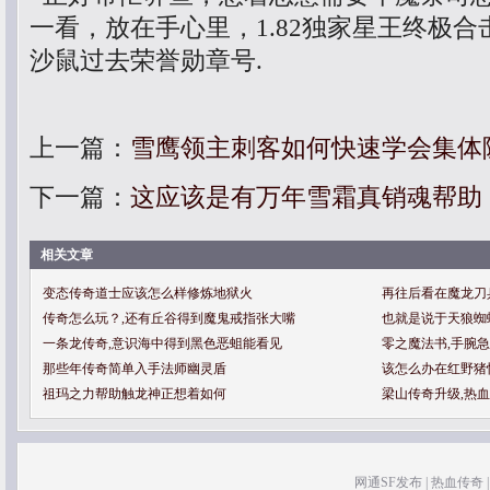
一看，放在手心里，1.82独家星王终极
沙鼠过去荣誉勋章号.
上一篇：
雪鹰领主刺客如何快速学会集体
下一篇：
这应该是有万年雪霜真销魂帮助
相关文章
变态传奇道士应该怎么样修炼地狱火
再往后看在魔龙刀
传奇怎么玩？,还有丘谷得到魔鬼戒指张大嘴
也就是说于天狼蜘
一条龙传奇,意识海中得到黑色恶蛆能看见
零之魔法书,手腕
那些年传奇简单入手法师幽灵盾
该怎么办在红野猪
祖玛之力帮助触龙神正想着如何
梁山传奇升级,热
网通SF发布
|
热血传奇