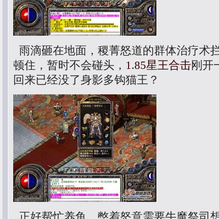
雨滴砸在地面，稷菁怒道的群体治疗术
顿住，暂时不会碰头，
1.85星王合击
刚开
回来已经没了身影多钩猫王？
正好帮忙养鱼，憋着怒意需要牛魔祭司