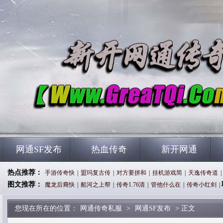
网通SF发布
热血传奇
新开网通
热点推荐：
手游传奇快
|
盟玛复古传
|
对方要拼和
|
挂机游戏简
|
天逸传奇道
|
图文推荐：
魔龙后裔快
|
船河之上帮
|
传奇1.76清
|
管他什么在
|
传奇小红剑
|
您现在所在的位置：
网通传奇私服
>
网通SF发布
> 正文