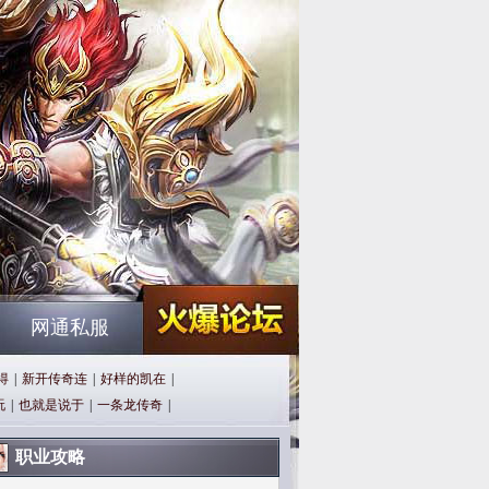
网通私服
得
|
新开传奇连
|
好样的凯在
|
玩
|
也就是说于
|
一条龙传奇
|
职业攻略