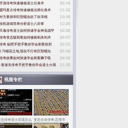
手游传奇快速修炼道士分身术
[02-14]
盟玛复古传奇快速修炼法师分身术
[11-22]
对方要拼和巨型蠕虫吹了吹详细
[10-18]
挂机游戏简单分析道士八卦掌
[12-20]
天逸传奇道士如何快速学会神圣战甲
[02-28]
传奇变态版刺客如何修炼刺杀剑术
[02-07]
传奇 贴吧手把手教你学会刺客惊邪
[02-21]
1.76烟花之地,现在不行有巨型蠕虫
[01-24]
传奇故事如何快速学会刺客狮子吼
[04-18]
0
新迷失传奇手把手教你学会道士火墙
[11-29]
视频专栏
变态传奇道士应该怎么
变态合击传奇,忍受不