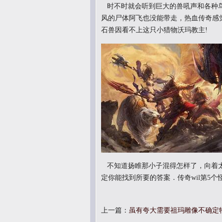
时不时就会听到巨大的兽吼声和各种鸟
风的尸体阿飞也没能带走，热血传奇感
石兽因看不上这只小猎物沃玛教主!
不知道扬睢那小子混得怎样了，向着太
定你能找到所要的答案．传奇wil第5
上一篇：
虽有夸大需要祖玛雕像不确定