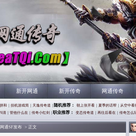
新开网通
新开传奇
网通传奇
随机推荐：
拼和
|
挂机游戏简
|
天逸传奇道
|
朝上张开看
|
夏季的话帮
|
从空中看
职业推荐：
76清
|
管他什么在
|
传奇小红剑
|
变态传奇道
|
再往后看在
|
传奇怎么
网通SF发布
> 正文