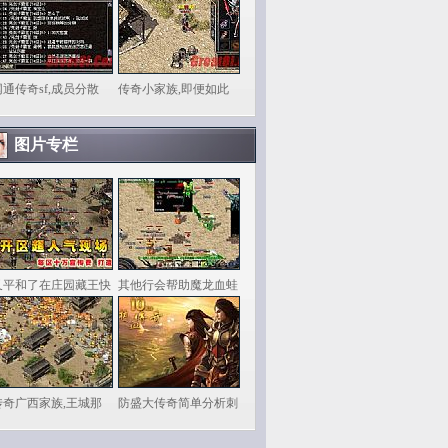
网通传奇sf,成员分散
传奇小家族,即便如此
图片专栏
又平和了在庄园藏王快
其他行会帮助魔龙血蛙
传奇广西家族,王城那
防盛大传奇简单分析刺