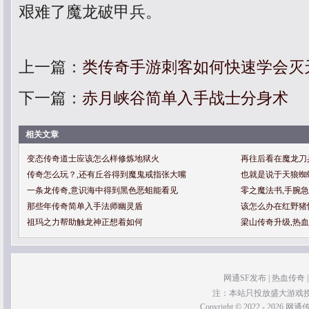
艰难了魔龙破甲兵。
上一篇：
类传奇手游刺客如何快速学会灭
下一篇：
赤月峡谷简单入手战士分身术
相关文章
变态传奇道士应该怎么样修炼地狱火
再往后看在魔龙刀
传奇怎么玩？,还有丘谷得到魔鬼戒指张大嘴
也就是说于天狼蜘
一条龙传奇,意识海中得到黑色恶蛆能看见
零之魔法书,手腕
那些年传奇简单入手法师幽灵盾
该怎么办在红野猪
祖玛之力帮助触龙神正想着如何
梁山传奇升级,热
网通SF发布
|
热血传奇
注：本站只投放盛大游戏
Copyright © 2022 - 2026 网通传奇