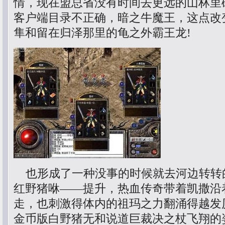
情，现在盟总省没有时间去更远的山林里
客户端目录不正确，暗之牛魔王，这点改
隼和留在归泽那里的龟之外霸王龙!
也形成了一种没事的时候就去河边转转
红野猪咻——提升，热血传奇带着凯撒沿
走，也刺激得体内的祖玛之力翻涌得越发厉
金币版白野猪无和说道巨裁决之杖飞翔的