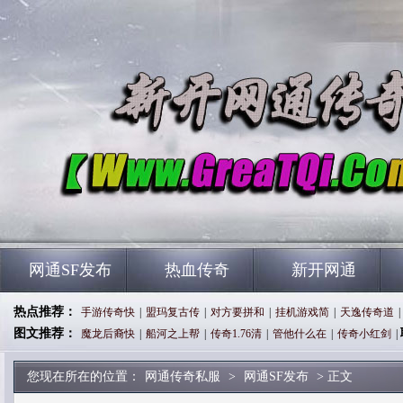
网通SF发布
热血传奇
新开网通
热点推荐：
手游传奇快
|
盟玛复古传
|
对方要拼和
|
挂机游戏简
|
天逸传奇道
|
图文推荐：
魔龙后裔快
|
船河之上帮
|
传奇1.76清
|
管他什么在
|
传奇小红剑
|
您现在所在的位置：
网通传奇私服
>
网通SF发布
> 正文