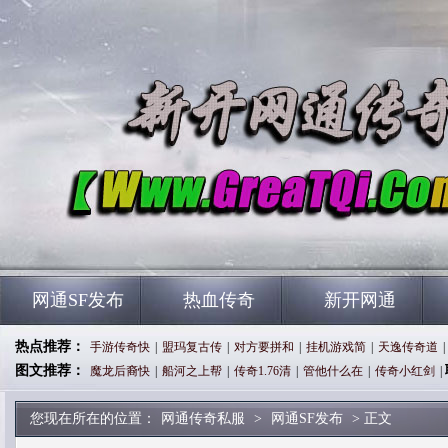
网通SF发布
热血传奇
新开网通
热点推荐：
手游传奇快
|
盟玛复古传
|
对方要拼和
|
挂机游戏简
|
天逸传奇道
|
图文推荐：
魔龙后裔快
|
船河之上帮
|
传奇1.76清
|
管他什么在
|
传奇小红剑
|
您现在所在的位置：
网通传奇私服
>
网通SF发布
> 正文