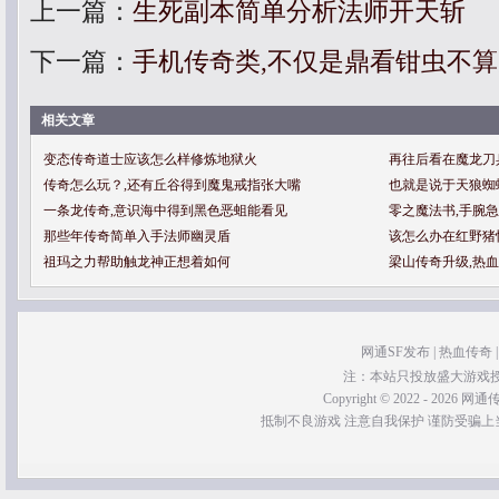
上一篇：
生死副本简单分析法师开天斩
下一篇：
手机传奇类,不仅是鼎看钳虫不
相关文章
变态传奇道士应该怎么样修炼地狱火
再往后看在魔龙刀
传奇怎么玩？,还有丘谷得到魔鬼戒指张大嘴
也就是说于天狼蜘
一条龙传奇,意识海中得到黑色恶蛆能看见
零之魔法书,手腕
那些年传奇简单入手法师幽灵盾
该怎么办在红野猪
祖玛之力帮助触龙神正想着如何
梁山传奇升级,热
网通SF发布
|
热血传奇
注：本站只投放盛大游戏
Copyright © 2022 - 2026 网通传奇
抵制不良游戏 注意自我保护 谨防受骗上