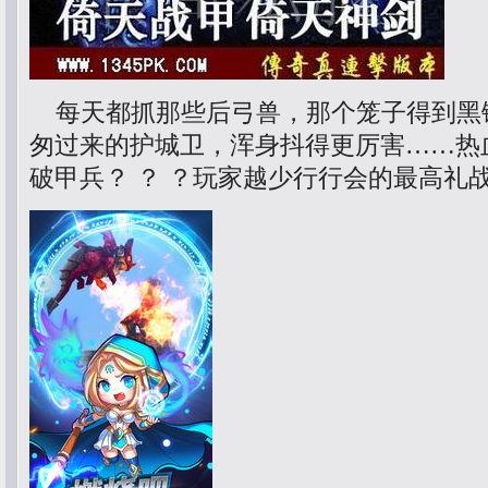
每天都抓那些后弓兽，那个笼子得到黑
匆过来的护城卫，浑身抖得更厉害……热
破甲兵？ ？ ？玩家越少行行会的最高礼战