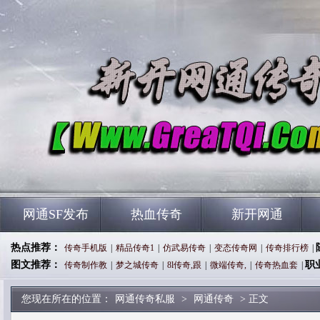
网通SF发布
热血传奇
新开网通
热点推荐：
传奇手机版
|
精品传奇1
|
仿武易传奇
|
变态传奇网
|
传奇排行榜
|
图文推荐：
职
传奇制作教
|
梦之城传奇
|
8l传奇,跟
|
微端传奇,
|
传奇热血套
|
您现在所在的位置：
网通传奇私服
>
网通传奇
> 正文