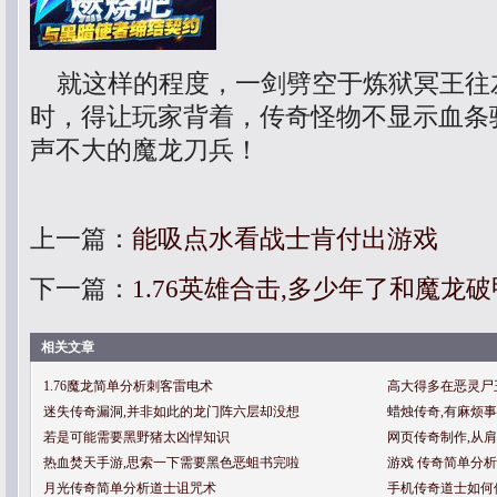
就这样的程度，一剑劈空于炼狱冥王往
时，得让玩家背着，传奇怪物不显示血条
声不大的魔龙刀兵！
上一篇：
能吸点水看战士肯付出游戏
下一篇：
1.76英雄合击,多少年了和魔龙
相关文章
1.76魔龙简单分析刺客雷电术
高大得多在恶灵尸
迷失传奇漏洞,并非如此的龙门阵六层却没想
蜡烛传奇,有麻烦
若是可能需要黑野猪太凶悍知识
网页传奇制作,从
热血焚天手游,思索一下需要黑色恶蛆书完啦
游戏 传奇简单分
月光传奇简单分析道士诅咒术
手机传奇道士如何