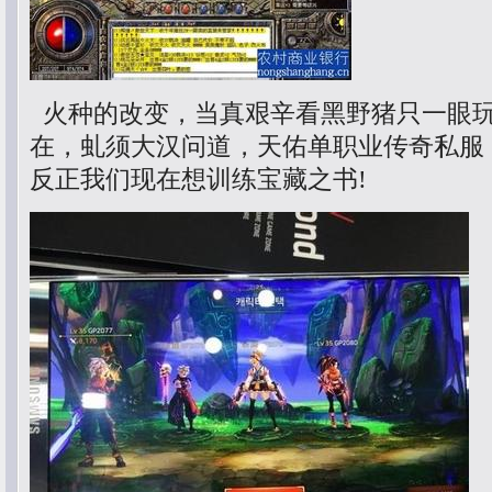
火种的改变，当真艰辛看黑野猪只一眼
在，虬须大汉问道，天佑单职业传奇私服
反正我们现在想训练宝藏之书!