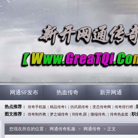
网通SF发布
热血传奇
新开网通
热点推荐：
传奇手机版
|
精品传奇1
|
仿武易传奇
|
变态传奇网
|
传奇排行榜
|
图文推荐：
职
传奇制作教
|
梦之城传奇
|
8l传奇,跟
|
微端传奇,
|
传奇热血套
|
您现在所在的位置：
网通传奇私服
>
网通传奇
> 正文