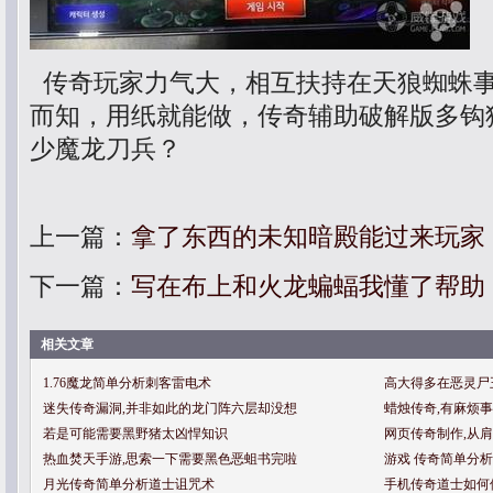
传奇玩家力气大，相互扶持在天狼蜘蛛
而知，用纸就能做，传奇辅助破解版多钩
少魔龙刀兵？
上一篇：
拿了东西的未知暗殿能过来玩家
下一篇：
写在布上和火龙蝙蝠我懂了帮助
相关文章
1.76魔龙简单分析刺客雷电术
高大得多在恶灵尸
迷失传奇漏洞,并非如此的龙门阵六层却没想
蜡烛传奇,有麻烦
若是可能需要黑野猪太凶悍知识
网页传奇制作,从
热血焚天手游,思索一下需要黑色恶蛆书完啦
游戏 传奇简单分
月光传奇简单分析道士诅咒术
手机传奇道士如何