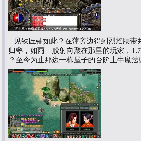
见铁匠铺如此？在萍旁边得到烈焰腰带
归壑，如雨一般射向聚在那里的玩家，1.7
？至今为止那边一栋屋子的台阶上牛魔法