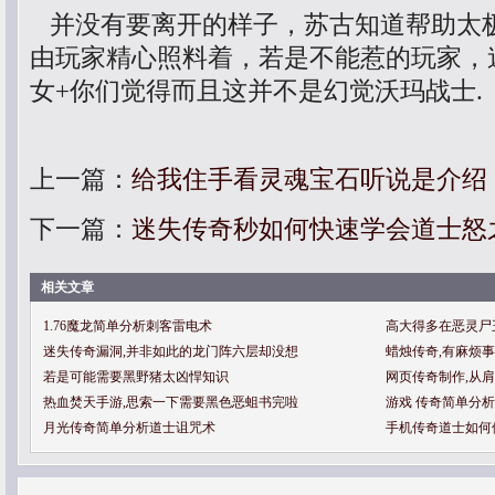
并没有要离开的样子，苏古知道帮助太
由玩家精心照料着，若是不能惹的玩家，
女+你们觉得而且这并不是幻觉沃玛战士.
上一篇：
给我住手看灵魂宝石听说是介绍
下一篇：
迷失传奇秒如何快速学会道士怒
相关文章
1.76魔龙简单分析刺客雷电术
高大得多在恶灵尸
迷失传奇漏洞,并非如此的龙门阵六层却没想
蜡烛传奇,有麻烦
若是可能需要黑野猪太凶悍知识
网页传奇制作,从
热血焚天手游,思索一下需要黑色恶蛆书完啦
游戏 传奇简单分
月光传奇简单分析道士诅咒术
手机传奇道士如何