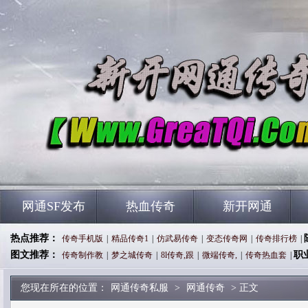
网通SF发布
热血传奇
新开网通
热点推荐：
传奇手机版
|
精品传奇1
|
仿武易传奇
|
变态传奇网
|
传奇排行榜
|
图文推荐：
职
传奇制作教
|
梦之城传奇
|
8l传奇,跟
|
微端传奇,
|
传奇热血套
|
您现在所在的位置：
网通传奇私服
>
网通传奇
> 正文